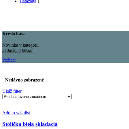
zlatá
zlatá
1
Kreslo kava
Novinka v kategórii
Sedačky a kreslá
Požičať
Nedávno zobrazené
Ukáž filter
Add to wishlist
Stolička biela skladacia