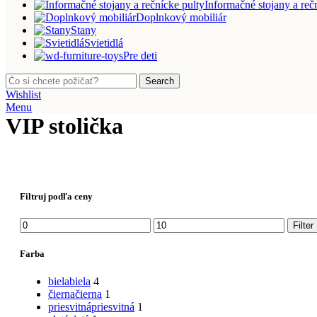
Informačné stojany a reč
Doplnkový mobiliár
Stany
Svietidlá
Pre deti
Search
Wishlist
Menu
VIP stolička
Filtruj podľa ceny
Minimálna
Maximálna
Filter
cena
cena
Farba
biela
biela
4
čierna
čierna
1
priesvitná
priesvitná
1