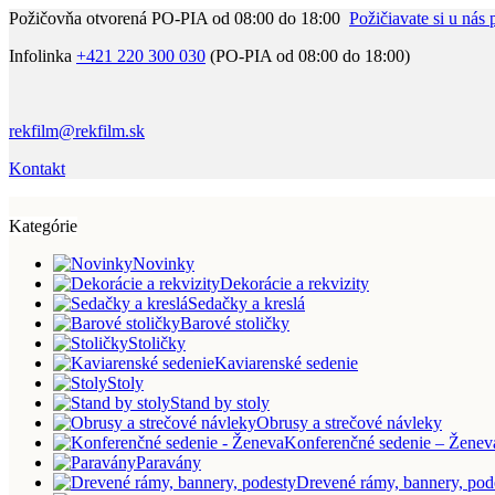
Požičovňa otvorená PO-PIA od 08:00 do 18:00
Požičiavate si u nás 
Infolinka
+421 220 300 030
(PO-PIA od 08:00 do 18:00)
rekfilm@rekfilm.sk
Kontakt
Kategórie
Novinky
Dekorácie a rekvizity
Sedačky a kreslá
Barové stoličky
Stoličky
Kaviarenské sedenie
Stoly
Stand by stoly
Obrusy a strečové návleky
Konferenčné sedenie – Ženev
Paravány
Drevené rámy, bannery, pod