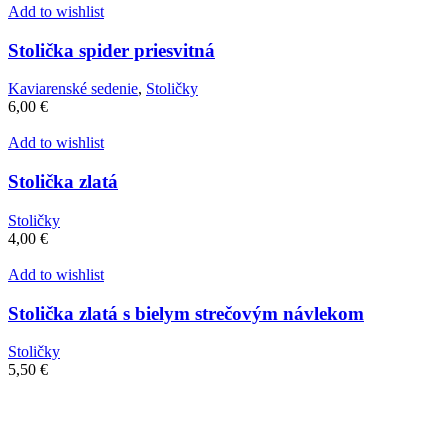
Add to wishlist
Stolička spider priesvitná
Kaviarenské sedenie
,
Stoličky
6,00
€
Add to wishlist
Stolička zlatá
Stoličky
4,00
€
Add to wishlist
Stolička zlatá s bielym strečovým návlekom
Stoličky
5,50
€