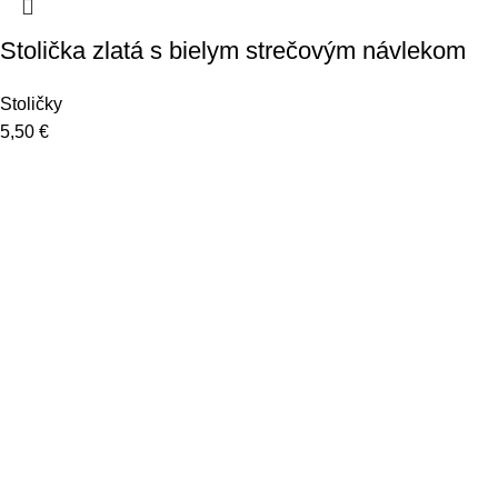
Stolička zlatá s bielym strečovým návlekom
Stoličky
5,50
€
Užitočné linky
O nás
Kontakt
Požičiavate si u nás prvýkrát?
Obchodné podmienky