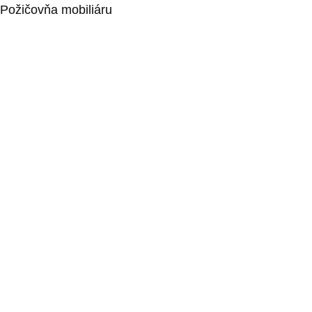
Požičovňa mobiliáru
Obrusy a strečové návleky
Konferenčné sedenie – Ženeva
Paravány
Drevené rámy, bannery, podesty
Informačné stojany a rečnícke pulty
Doplnkový mobiliár
Stany
Svietidlá
Pre deti
REK FILM s.r.o. sklad
Bojnická 22, 831 04 Bratislava