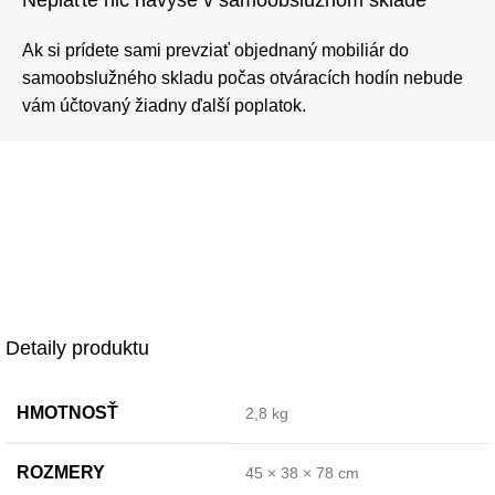
Neplaťte nič navyše v samoobslužnom sklade
Ak si prídete sami prevziať objednaný mobiliár do
samoobslužného skladu počas otváracích hodín nebude
vám účtovaný žiadny ďalší poplatok.
Detaily produktu
HMOTNOSŤ
2,8 kg
ROZMERY
45 × 38 × 78 cm