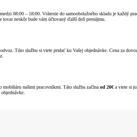
medzi 08:00 – 18:00. Vrátenie do samoobslužného skladu je každý pr
e tovar neskôr bude vám účtovaný ďalší deň prenájmu.
dvoz. Túto službu si viete pridať ku Vašej objednávke. Cena za dovo
z.
 mobiliáru našimi pracovníkmi. Táto služba začína
od 20€
a viete si j
j objednávke.