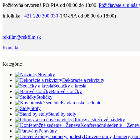
Požičovňa otvorená PO-PIA od 08:00 do 18:00
Požičiavate si u nás 
Infolinka
+421 220 300 030
(PO-PIA od 08:00 do 18:00)
rekfilm@rekfilm.sk
Kontakt
Kategórie
Novinky
Dekorácie a rekvizity
Sedačky a kreslá
Barové stoličky
Stoličky
Kaviarenské sedenie
Stoly
Stand by stoly
Obrusy a strečové návleky
Konferenčné sedenie – Ženev
Paravány
Drevené rámy, bannery, pod