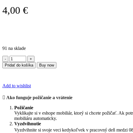
4,00
€
91 na sklade
množstvo
Barová
Pridať do košíka
Buy now
stolička
Ikea
I
Add to wishlist
Ako funguje požičanie a vrátenie
Požičanie
Vyklikajte si v eshope mobiliár, ktorý si chcete požičať. Ak 
mobiliáru automaticky.
Vyzdvihnutie
Vyzdvihnite si svoje veci kedykoľvek v pracovný deň medzi 