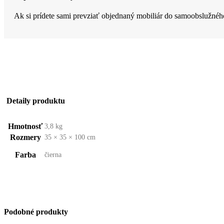
Ak si prídete sami prevziať objednaný mobiliár do samoobslužnéh
Detaily produktu
Hmotnosť
3,8 kg
Rozmery
35 × 35 × 100 cm
Farba
čierna
Podobné produkty