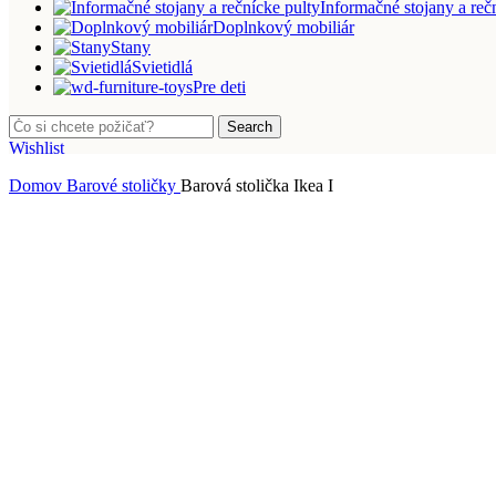
Informačné stojany a reč
Doplnkový mobiliár
Stany
Svietidlá
Pre deti
Search
Wishlist
Menu
Domov
Barové stoličky
Barová stolička Ikea I