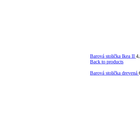
Barová stolička Ikea II
4
Back to products
Barová stolička drevená