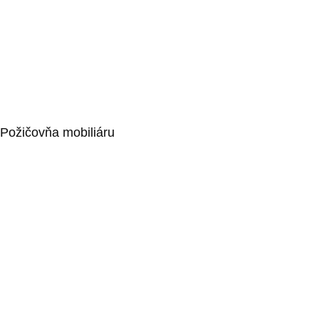
Barové stoličky
Stoličky
Kaviarenské sedenie
Stoly
Stand by stoly
Požičovňa mobiliáru
Obrusy a strečové návleky
Konferenčné sedenie – Ženeva
Paravány
Drevené rámy, bannery, podesty
Informačné stojany a rečnícke pulty
Doplnkový mobiliár