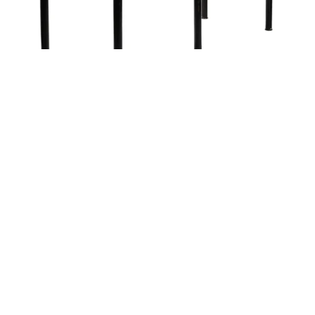
Cateringový stôl drevený
Stoly
12,00
€
Cateringový stôl drevený biela sukňa a
bordový obrus