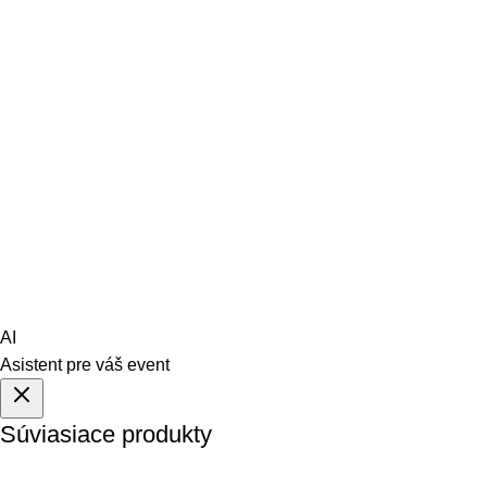
Stany
Svietidlá
Pre deti
REK FILM s.r.o. sklad
Bojnická 22, 831 04 Bratislava
Sledujte nás:
TAKTO 2024
AI
Asistent pre váš event
Súviasiace produkty