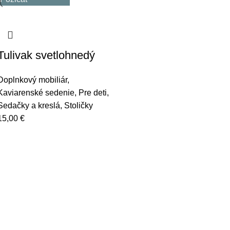
Tulivak svetlohnedý
Doplnkový mobiliár
,
Kaviarenské sedenie
,
Pre deti
,
Sedačky a kreslá
,
Stoličky
15,00
€