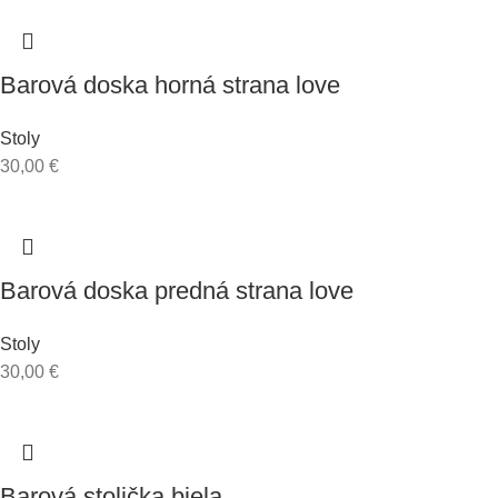
Barová doska horná strana love
A
Stoly
É
30,00
€
RENČNÉ
E –
VENÉ
Y,
NERY,
Barová doska predná strana love
ESTY
INFORMAČNÉ
STOJANY A
REČNÍCKE
Stoly
PULTY
30,00
€
Barová stolička biela