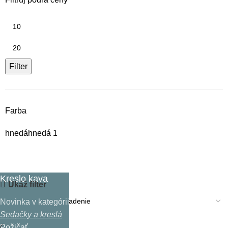
Filter
Farba
hnedá
hnedá
1
Kreslo kava
Ukáž filter
Novinka v kategórii
Sedačky a kreslá
Požičať