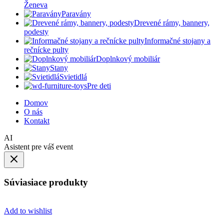
Ženeva
Paravány
Drevené rámy, bannery,
podesty
Informačné stojany a
rečnícke pulty
Doplnkový mobiliár
Stany
Svietidlá
Pre deti
Domov
O nás
Kontakt
AI
Asistent pre váš event
Súviasiace produkty
Add to wishlist