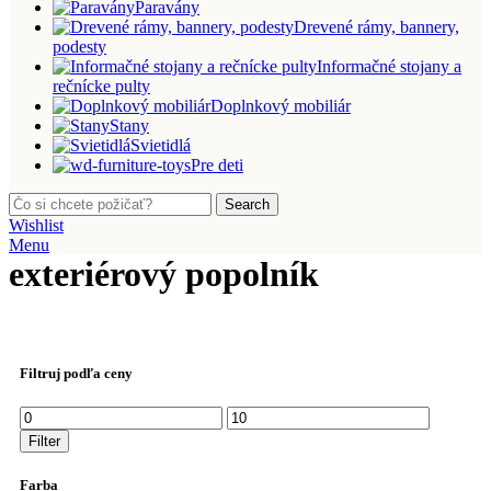
Paravány
Drevené rámy, bannery,
podesty
Informačné stojany a
rečnícke pulty
Doplnkový mobiliár
Stany
Svietidlá
Pre deti
Search
Wishlist
Menu
exteriérový popolník
Filtruj podľa ceny
Minimálna
Maximálna
cena
cena
Filter
Farba