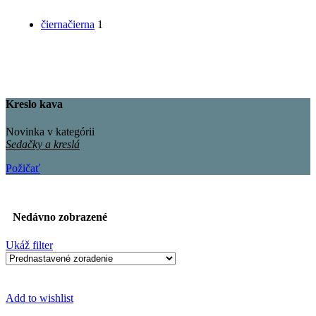
čierna
čierna
1
Kreslo kava
Novinka v kategórii
Sedačky a kreslá
Požičať
Nedávno zobrazené
Ukáž filter
Add to wishlist