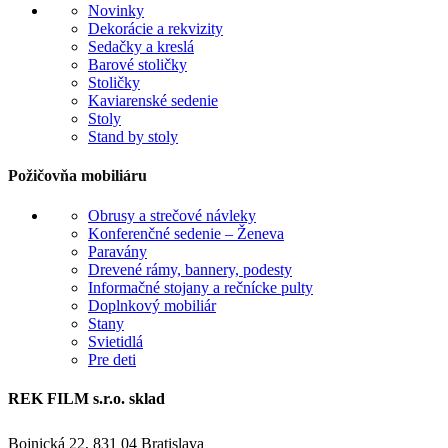
Novinky
Dekorácie a rekvizity
Sedačky a kreslá
Barové stoličky
Stoličky
Kaviarenské sedenie
Stoly
Stand by stoly
Požičovňa mobiliáru
Obrusy a strečové návleky
Konferenčné sedenie – Ženeva
Paravány
Drevené rámy, bannery, podesty
Informačné stojany a rečnícke pulty
Doplnkový mobiliár
Stany
Svietidlá
Pre deti
REK FILM s.r.o. sklad
Bojnická 22, 831 04 Bratislava