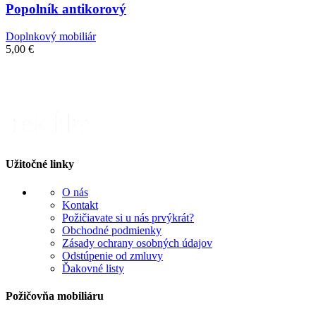
Popolník antikorový
Doplnkový mobiliár
5,00
€
Užitočné linky
O nás
Kontakt
Požičiavate si u nás prvýkrát?
Obchodné podmienky
Zásady ochrany osobných údajov
Odstúpenie od zmluvy
Ďakovné listy
Požičovňa mobiliáru