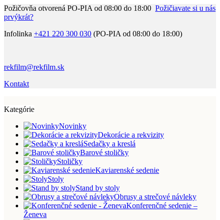
Požičovňa otvorená PO-PIA od 08:00 do 18:00
Požičiavate si u nás
prvýkrát?
Infolinka
+421 220 300 030
(PO-PIA od 08:00 do 18:00)
rekfilm@rekfilm.sk
Kontakt
Kategórie
Novinky
Dekorácie a rekvizity
Sedačky a kreslá
Barové stoličky
Stoličky
Kaviarenské sedenie
Stoly
Stand by stoly
Obrusy a strečové návleky
Konferenčné sedenie –
Ženeva