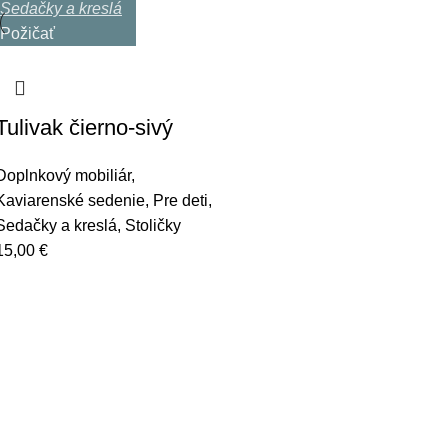
Sedačky a kreslá
Požičať
Tulivak čierno-sivý
Doplnkový mobiliár
,
Kaviarenské sedenie
,
Pre deti
,
Sedačky a kreslá
,
Stoličky
15,00
€