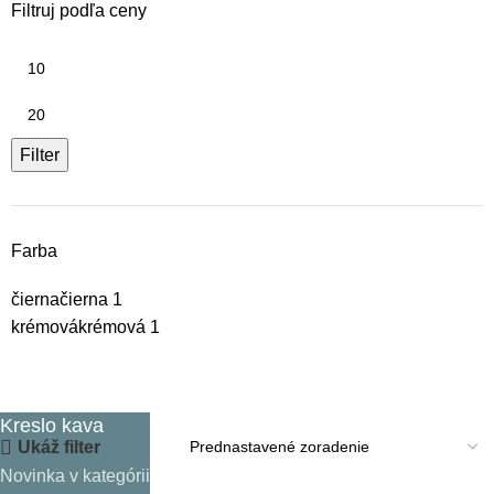
Filtruj podľa ceny
Filter
Farba
čierna
čierna
1
krémová
krémová
1
Kreslo kava
Ukáž filter
Novinka v kategórii