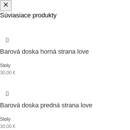
Súviasiace produkty
Barová doska horná strana love
Stoly
A
É
30,00
€
RENČNÉ
E –
VENÉ
Y,
Barová doska predná strana love
NERY,
ESTY
INFORMAČNÉ
STOJANY A
Stoly
REČNÍCKE
30,00
€
PULTY