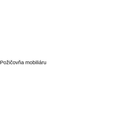
Barové stoličky
Stoličky
Kaviarenské sedenie
Stoly
Stand by stoly
Požičovňa mobiliáru
Obrusy a strečové návleky
Konferenčné sedenie – Ženeva
Paravány
Drevené rámy, bannery, podesty
Informačné stojany a rečnícke pulty