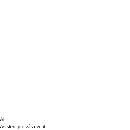
Doplnkový mobiliár
Stany
Svietidlá
Pre deti
REK FILM s.r.o. sklad
Bojnická 22, 831 04 Bratislava
Sledujte nás:
TAKTO 2024
AI
Asistent pre váš event