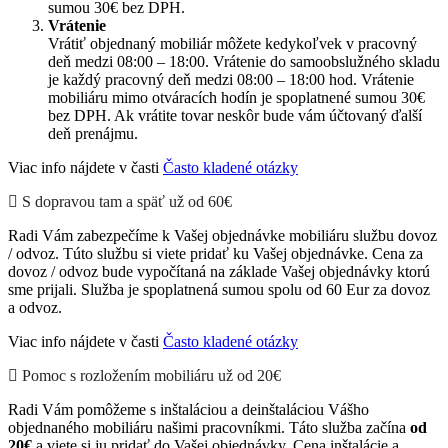
sumou 30€ bez DPH.
Vrátenie
Vrátiť objednaný mobiliár môžete kedykoľvek v pracovný
deň medzi 08:00 – 18:00. Vrátenie do samoobslužného skladu
je každý pracovný deň medzi 08:00 – 18:00 hod. Vrátenie
mobiliáru mimo otváracích hodín je spoplatnené sumou 30€
bez DPH. Ak vrátite tovar neskôr bude vám účtovaný ďalší
deň prenájmu.
Viac info nájdete v časti
Často kladené otázky
S dopravou tam a späť už od 60€
Radi Vám zabezpečíme k Vašej objednávke mobiliáru službu dovoz
/ odvoz. Túto službu si viete pridať ku Vašej objednávke. Cena za
dovoz / odvoz bude vypočítaná na základe Vašej objednávky ktorú
sme prijali. Služba je spoplatnená sumou spolu od 60 Eur za dovoz
a odvoz.
Viac info nájdete v časti
Často kladené otázky
Pomoc s rozložením mobiliáru už od 20€
Radi Vám pomôžeme s inštaláciou a deinštaláciou Vášho
objednaného mobiliáru našimi pracovníkmi. Táto služba začína
od
20€
a viete si ju pridať do Vašej objednávky. Cena inštalácie a