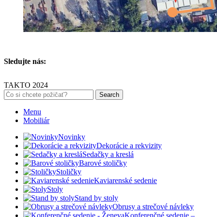
Sledujte nás:
TAKTO 2024
Search
Menu
Mobiliár
Novinky
Dekorácie a rekvizity
Sedačky a kreslá
Barové stoličky
Stoličky
Kaviarenské sedenie
Stoly
Stand by stoly
Obrusy a strečové návleky
Konferenčné sedenie –