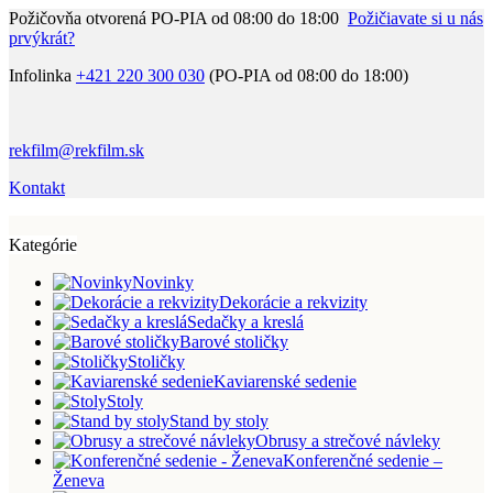
Požičovňa otvorená PO-PIA od 08:00 do 18:00
Požičiavate si u nás
prvýkrát?
Infolinka
+421 220 300 030
(PO-PIA od 08:00 do 18:00)
rekfilm@rekfilm.sk
Kontakt
Kategórie
Novinky
Dekorácie a rekvizity
Sedačky a kreslá
Barové stoličky
Stoličky
Kaviarenské sedenie
Stoly
Stand by stoly
Obrusy a strečové návleky
Konferenčné sedenie –
Ženeva