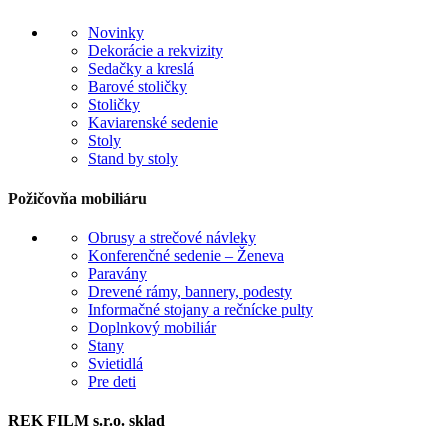
Novinky
Dekorácie a rekvizity
Sedačky a kreslá
Barové stoličky
Stoličky
Kaviarenské sedenie
Stoly
Stand by stoly
Požičovňa mobiliáru
Obrusy a strečové návleky
Konferenčné sedenie – Ženeva
Paravány
Drevené rámy, bannery, podesty
Informačné stojany a rečnícke pulty
Doplnkový mobiliár
Stany
Svietidlá
Pre deti
REK FILM s.r.o. sklad