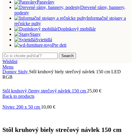
Paravány
Drevené rámy, bannery,
podesty
Informačné stojany a
rečnícke pulty
Doplnkový mobiliár
Stany
Svietidlá
Pre deti
Search
Wishlist
Menu
Domov
Stoly
Stôl kruhový biely strečový návlek 150 cm LED
RGB
Stôl kruhový čierny strečový návlek 150 cm
25,00
€
Back to products
Nivtec 200 x 50 cm
10,00
€
Stôl kruhový biely strečový návlek 150 cm