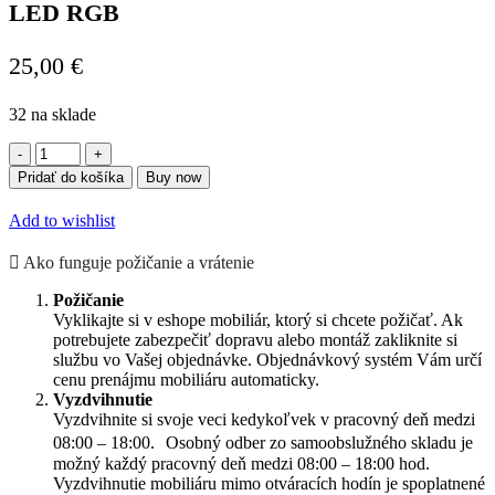
LED RGB
25,00
€
32 na sklade
množstvo
Stôl
Pridať do košíka
Buy now
kruhový
biely
Add to wishlist
strečový
návlek
Ako funguje požičanie a vrátenie
150
cm
Požičanie
LED
Vyklikajte si v eshope mobiliár, ktorý si chcete požičať. Ak
RGB
potrebujete zabezpečiť dopravu alebo montáž zakliknite si
službu vo Vašej objednávke. Objednávkový systém Vám určí
cenu prenájmu mobiliáru automaticky.
Vyzdvihnutie
Vyzdvihnite si svoje veci kedykoľvek v pracovný deň medzi
08:00 – 18:00. Osobný odber zo samoobslužného skladu je
možný každý pracovný deň medzi 08:00 – 18:00 hod.
Vyzdvihnutie mobiliáru mimo otváracích hodín je spoplatnené