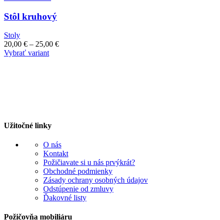
Stôl kruhový
Stoly
20,00
€
–
25,00
€
Vybrať variant
Užitočné linky
O nás
Kontakt
Požičiavate si u nás prvýkrát?
Obchodné podmienky
Zásady ochrany osobných údajov
Odstúpenie od zmluvy
Ďakovné listy
Požičovňa mobiliáru