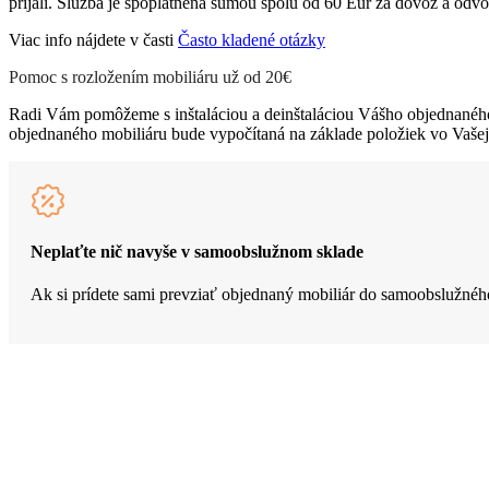
prijali. Služba je spoplatnená sumou spolu od 60 Eur za dovoz a odvo
Viac info nájdete v časti
Často kladené otázky
Pomoc s rozložením mobiliáru už od 20€
Radi Vám pomôžeme s inštaláciou a deinštaláciou Vášho objednaného
objednaného mobiliáru bude vypočítaná na základe položiek vo Vaše
Neplaťte nič navyše v samoobslužnom sklade
Ak si prídete sami prevziať objednaný mobiliár do samoobslužnéh