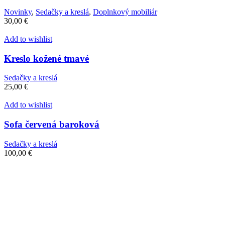
Novinky
,
Sedačky a kreslá
,
Doplnkový mobiliár
30,00
€
Add to wishlist
Kreslo kožené tmavé
Sedačky a kreslá
25,00
€
Add to wishlist
Sofa červená baroková
Sedačky a kreslá
100,00
€