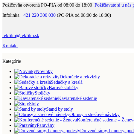
Požičovňa otvorená PO-PIA od 08:00 do 18:00
Požičiavate si u nás 
Infolinka
+421 220 300 030
(PO-PIA od 08:00 do 18:00)
rekfilm@rekfilm.sk
Kontakt
Kategórie
Novinky
Dekorácie a rekvizity
Sedačky a kreslá
Barové stoličky
Stoličky
Kaviarenské sedenie
Stoly
Stand by stoly
Obrusy a strečové návleky
Konferenčné sedenie – Ženev
Paravány
Drevené rámy, bannery, pod