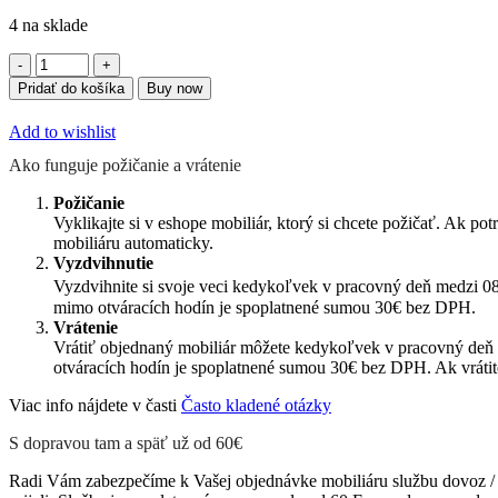
4 na sklade
množstvo
Kreslo
Pridať do košíka
Buy now
kava
Add to wishlist
Ako funguje požičanie a vrátenie
Požičanie
Vyklikajte si v eshope mobiliár, ktorý si chcete požičať. Ak 
mobiliáru automaticky.
Vyzdvihnutie
Vyzdvihnite si svoje veci kedykoľvek v pracovný deň medzi 
mimo otváracích hodín je spoplatnené sumou 30€ bez DPH.
Vrátenie
Vrátiť objednaný mobiliár môžete kedykoľvek v pracovný deň 
otváracích hodín je spoplatnené sumou 30€ bez DPH. Ak vrátit
Viac info nájdete v časti
Často kladené otázky
S dopravou tam a späť už od 60€
Radi Vám zabezpečíme k Vašej objednávke mobiliáru službu dovoz / o