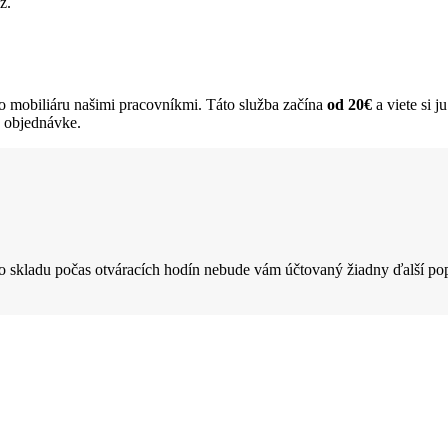
z.
 mobiliáru našimi pracovníkmi. Táto služba začína
od 20€
a viete si j
j objednávke.
o skladu počas otváracích hodín nebude vám účtovaný žiadny ďalší pop