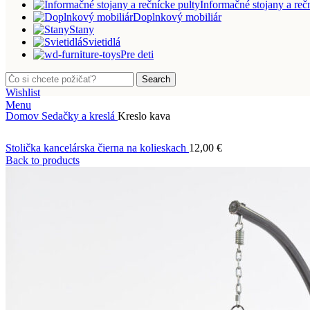
Informačné stojany a reč
Doplnkový mobiliár
Stany
Svietidlá
Pre deti
Search
Wishlist
Menu
Domov
Sedačky a kreslá
Kreslo kava
Stolička kancelárska čierna na kolieskach
12,00
€
Back to products