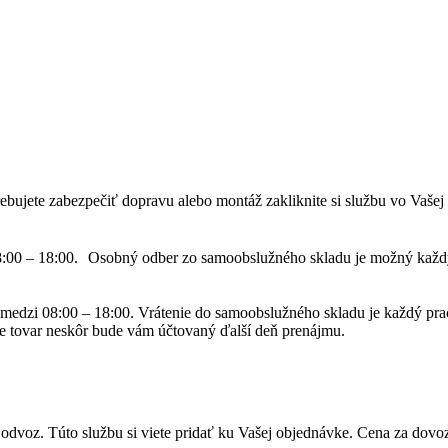
potrebujete zabezpečiť dopravu alebo montáž zakliknite si službu vo V
08:00 – 18:00. Osobný odber zo samoobslužného skladu je možný každ
medzi 08:00 – 18:00. Vrátenie do samoobslužného skladu je každý pr
e tovar neskôr bude vám účtovaný ďalší deň prenájmu.
dvoz. Túto službu si viete pridať ku Vašej objednávke. Cena za dovo