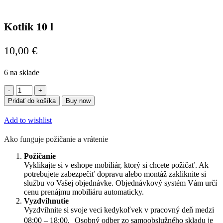
Kotlík 10 l
10,00
€
6 na sklade
množstvo
Kotlík
Pridať do košíka
Buy now
10
l
Add to wishlist
Ako funguje požičanie a vrátenie
Požičanie
Vyklikajte si v eshope mobiliár, ktorý si chcete požičať. Ak
potrebujete zabezpečiť dopravu alebo montáž zakliknite si
službu vo Vašej objednávke. Objednávkový systém Vám určí
cenu prenájmu mobiliáru automaticky.
Vyzdvihnutie
Vyzdvihnite si svoje veci kedykoľvek v pracovný deň medzi
08:00 – 18:00. Osobný odber zo samoobslužného skladu je