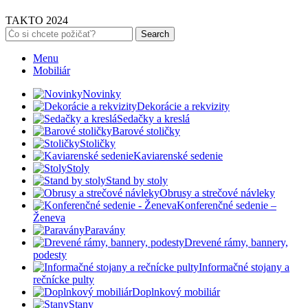
TAKTO 2024
Search
Menu
Mobiliár
Novinky
Dekorácie a rekvizity
Sedačky a kreslá
Barové stoličky
Stoličky
Kaviarenské sedenie
Stoly
Stand by stoly
Obrusy a strečové návleky
Konferenčné sedenie –
Ženeva
Paravány
Drevené rámy, bannery,
podesty
Informačné stojany a
rečnícke pulty
Doplnkový mobiliár
Stany