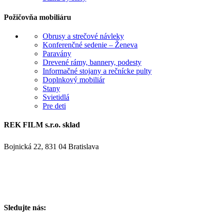
Požičovňa mobiliáru
Obrusy a strečové návleky
Konferenčné sedenie – Ženeva
Paravány
Drevené rámy, bannery, podesty
Informačné stojany a rečnícke pulty
Doplnkový mobiliár
Stany
Svietidlá
Pre deti
REK FILM s.r.o. sklad
Bojnická 22, 831 04 Bratislava
Sledujte nás: