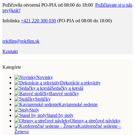
Požičovňa otvorená PO-PIA od 08:00 do 18:00
Požičiavate si u nás
prvýkrát?
Infolinka
+421 220 300 030
(PO-PIA od 08:00 do 18:00)
rekfilm@rekfilm.sk
Kontakt
Kategórie
Novinky
Dekorácie a rekvizity
Sedačky a kreslá
Barové stoličky
Stoličky
Kaviarenské sedenie
Stoly
Stand by stoly
Obrusy a strečové návleky
Konferenčné sedenie –
Ženeva