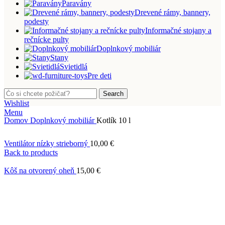
Paravány
Drevené rámy, bannery,
podesty
Informačné stojany a
rečnícke pulty
Doplnkový mobiliár
Stany
Svietidlá
Pre deti
Search
Wishlist
Menu
Domov
Doplnkový mobiliár
Kotlík 10 l
Ventilátor nízky strieborný
10,00
€
Back to products
Kôš na otvorený oheň
15,00
€