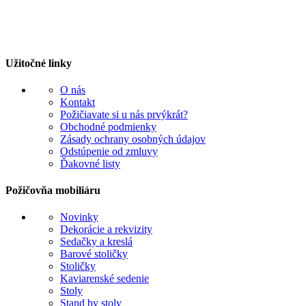
Užitočné linky
O nás
Kontakt
Požičiavate si u nás prvýkrát?
Obchodné podmienky
Zásady ochrany osobných údajov
Odstúpenie od zmluvy
Ďakovné listy
Požičovňa mobiliáru
Novinky
Dekorácie a rekvizity
Sedačky a kreslá
Barové stoličky
Stoličky
Kaviarenské sedenie
Stoly
Stand by stoly