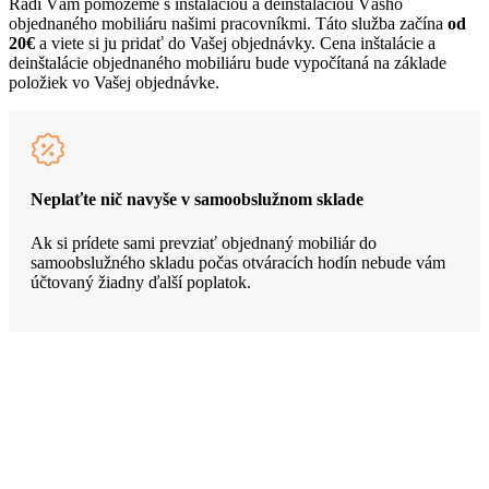
Radi Vám pomôžeme s inštaláciou a deinštaláciou Vášho
objednaného mobiliáru našimi pracovníkmi. Táto služba začína
od
20€
a viete si ju pridať do Vašej objednávky. Cena inštalácie a
deinštalácie objednaného mobiliáru bude vypočítaná na základe
položiek vo Vašej objednávke.
Neplaťte nič navyše v samoobslužnom sklade
Ak si prídete sami prevziať objednaný mobiliár do
samoobslužného skladu počas otváracích hodín nebude vám
účtovaný žiadny ďalší poplatok.