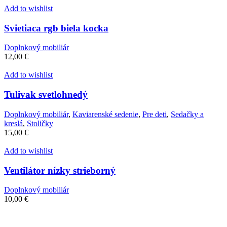
Add to wishlist
Svietiaca rgb biela kocka
Doplnkový mobiliár
12,00
€
Add to wishlist
Tulivak svetlohnedý
Doplnkový mobiliár
,
Kaviarenské sedenie
,
Pre deti
,
Sedačky a
kreslá
,
Stoličky
15,00
€
Add to wishlist
Ventilátor nízky strieborný
Doplnkový mobiliár
10,00
€